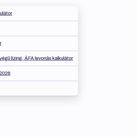
kulátor
r
égű lízing, ÁFA levonás kalkulátor
 2026