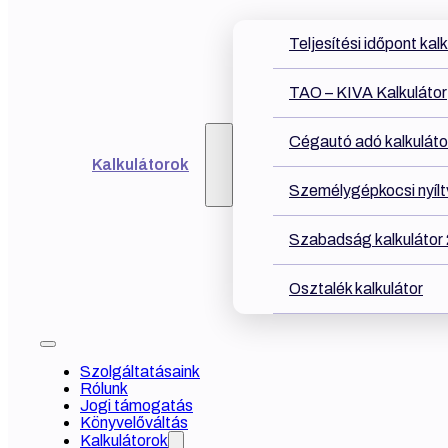
Teljesítési időpont kal
TAO – KIVA Kalkulátor
Cégautó adó kalkuláto
Kalkulátorok
Személygépkocsi nyíltv
Szabadság kalkulátor
Osztalék kalkulátor
Szolgáltatásaink
Rólunk
Jogi támogatás
Könyvelőváltás
Kalkulátorok