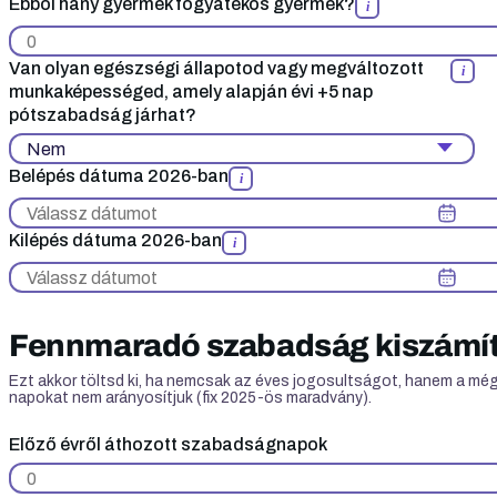
Ebből hány gyermek fogyatékos gyermek?
i
Van olyan egészségi állapotod vagy megváltozott
i
munkaképességed, amely alapján évi +5 nap
pótszabadság járhat?
Belépés dátuma 2026-ban
i
Kilépés dátuma 2026-ban
i
Fennmaradó szabadság kiszámí
Ezt akkor töltsd ki, ha nemcsak az éves jogosultságot, hanem a mé
napokat nem arányosítjuk (fix 2025-ös maradvány).
Előző évről áthozott szabadságnapok