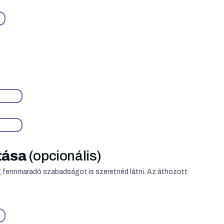
tása
(opcionális)
g fennmaradó szabadságot is szeretnéd látni. Az áthozott