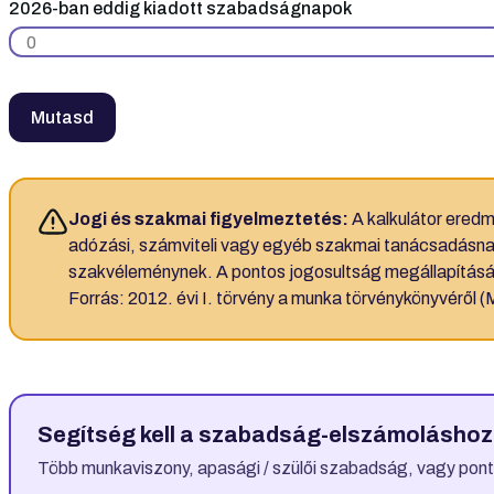
2026-ban eddig kiadott szabadságnapok
Mutasd
Jogi és szakmai figyelmeztetés:
A kalkulátor eredm
adózási, számviteli vagy egyéb szakmai tanácsadásnak
szakvéleménynek. A pontos jogosultság megállapításá
Forrás: 2012. évi I. törvény a munka törvénykönyvéről 
Segítség kell a szabadság-elszámolásho
Több munkaviszony, apasági / szülői szabadság, vagy po