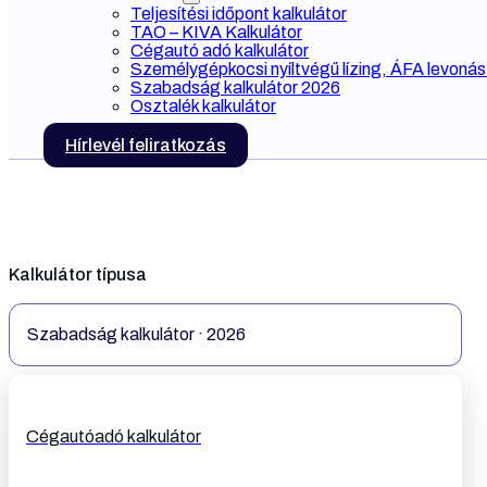
Teljesítési időpont kalkulátor
TAO – KIVA Kalkulátor
Cégautó adó kalkulátor
Személygépkocsi nyíltvégű lízing, ÁFA levonás 
Szabadság kalkulátor 2026
Osztalék kalkulátor
Hírlevél feliratkozás
Kalkulátor típusa
Szabadság kalkulátor · 2026
Cégautóadó kalkulátor