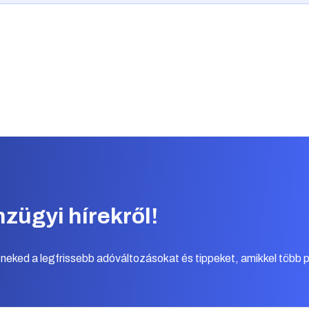
nzügyi hírekről!
k neked a legfrissebb adóváltozásokat és tippeket, amikkel több