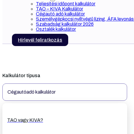
Teljesítési időpont kalkulátor
TAO – KIVA Kalkulátor
Cégautó adó kalkulátor
Személygépkocsi nyíltvégű lízing, ÁFA levonás 
Szabadság kalkulátor 2026
Osztalék kalkulátor
Hírlevél feliratkozás
Kalkulátor típusa
Cégautóadó kalkulátor
TAO vagy KIVA?