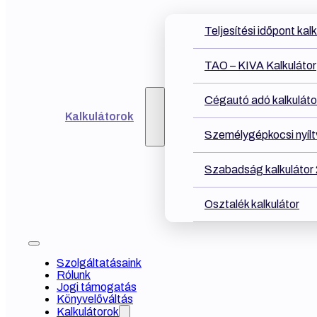
Teljesítési időpont kal
TAO – KIVA Kalkulátor
Cégautó adó kalkuláto
Kalkulátorok
Személygépkocsi nyíltv
Szabadság kalkulátor
Osztalék kalkulátor
Szolgáltatásaink
Rólunk
Jogi támogatás
Könyvelőváltás
Kalkulátorok