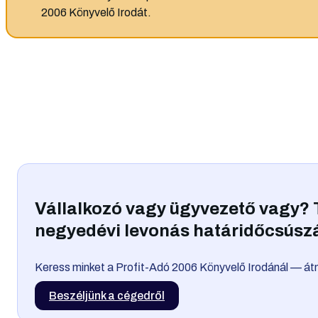
2006 Könyvelő Irodát.
Vállalkozó vagy ügyvezető vagy? 
negyedévi levonás határidőcsúsz
Keress minket a Profit-Adó 2006 Könyvelő Irodánál — á
Beszéljünk a cégedről