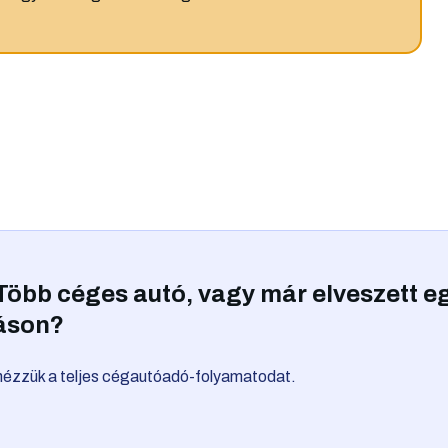
Több céges autó, vagy már elveszett e
áson?
tnézzük a teljes cégautóadó-folyamatodat.