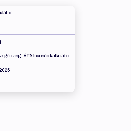
kulátor
r
égű lízing, ÁFA levonás kalkulátor
 2026