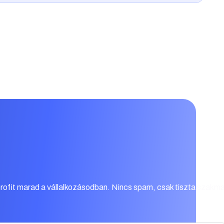
 profit marad a vállalkozásodban. Nincs spam, csak tiszta szakma