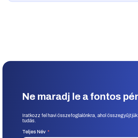
Ne maradj le a fontos pé
Iratkozz fel havi összefoglalónkra, ahol összegyűjtjü
tudás.
Teljes Név