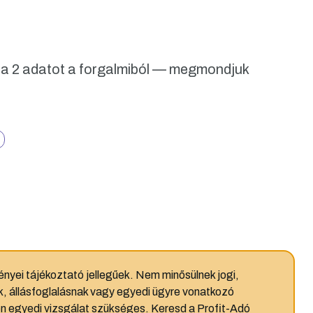
a 2 adatot a forgalmiból — megmondjuk
nyei tájékoztató jellegűek. Nem minősülnek jogi,
, állásfoglalásnak vagy egyedi ügyre vonatkozó
n egyedi vizsgálat szükséges. Keresd a Profit-Adó